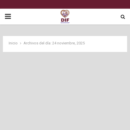
P
R
Inicio
Archivos del día: 24 noviembre, 2025
I
M
A
R
Y
M