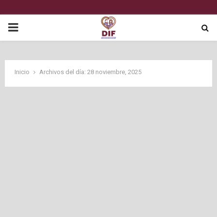
P
R
Inicio
Archivos del día: 28 noviembre, 2025
I
M
A
R
Y
M