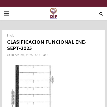
P
R
Inicio
I
CLASIFICACION FUNCIONAL ENE-
SEPT-2025
M
30 octubre, 2025
0
0
A
R
Y
M