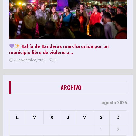
Bahía de Banderas marcha unida por un
municipio libre de violencia...
28 noviembre, 2025
0
ARCHIVO
agosto 2026
L
M
X
J
V
S
D
1
2