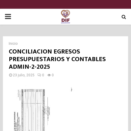
P
R
Inicio
I
CONCILIACION EGRESOS
PRESUPUESTARIOS Y CONTABLES
M
ADMIN-2-2025
23 julio, 2025
0
0
A
R
Y
M