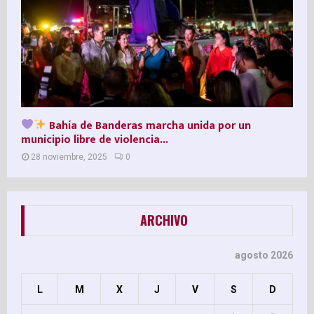
Bahía de Banderas marcha unida por un
municipio libre de violencia...
28 noviembre, 2025
0
ARCHIVO
agosto 2026
L
M
X
J
V
S
D