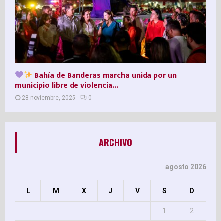
Bahía de Banderas marcha unida por un
municipio libre de violencia...
28 noviembre, 2025
0
ARCHIVO
agosto 2026
L
M
X
J
V
S
D
1
2