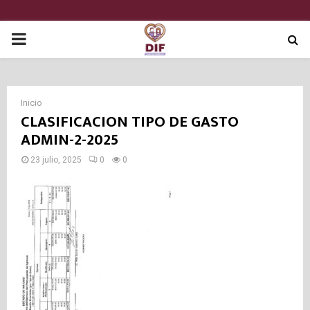
P
R
Inicio
I
CLASIFICACION TIPO DE GASTO
ADMIN-2-2025
M
23 julio, 2025
0
0
A
R
Y
M