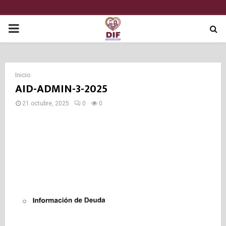
P
R
Inicio
I
AID-ADMIN-3-2025
21 octubre, 2025
0
0
M
A
R
Y
M