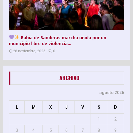
Bahía de Banderas marcha unida por un
municipio libre de violencia...
28 noviembre, 2025
0
ARCHIVO
agosto 2026
L
M
X
J
V
S
D
1
2
3
4
5
6
7
8
9