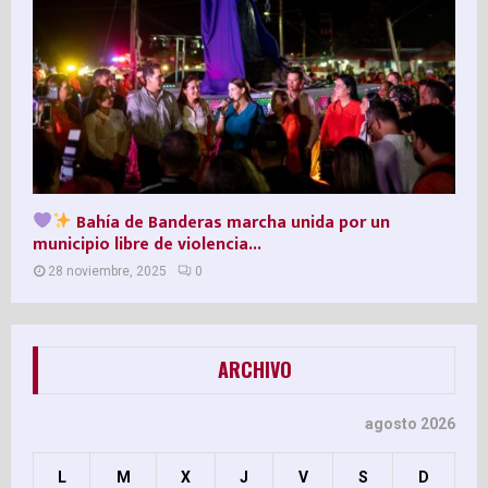
Bahía de Banderas marcha unida por un
municipio libre de violencia...
28 noviembre, 2025
0
ARCHIVO
agosto 2026
L
M
X
J
V
S
D