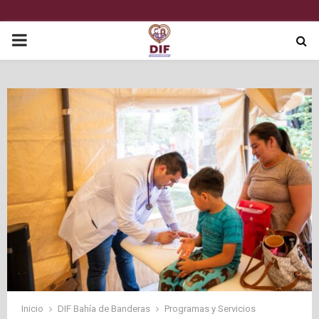
P
R
I
M
A
R
Y
M
Inicio
DIF Bahía de Banderas
Programas y Servicios