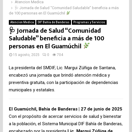
Atencion Medica
🩺 Jornada de Salud “Comunidad Saludable” beneficia a más
E
de 100 personas en El Guamúchil
Atencion Medica
DIF Bahía de Banderas
Programas y Servicios
N
🩺 Jornada de Salud “Comunidad
Saludable” beneficia a más de 100
U
personas en El Guamúchil
15 agosto, 2025
0
704
La presidenta del SMDIF, Lic. Margui Zúñiga de Santana,
encabezó una jornada que brindó atención médica y
preventiva gratuita, con la participación de dependencias
municipales y estatales.
El Guamúchil, Bahía de Banderas | 27 de junio de 2025
Con el propósito de acercar servicios de salud y bienestar
a la población, el Sistema Municipal DIF Bahía de Banderas,
encabezado por la presidenta
Lic. Margui Zúñiga de